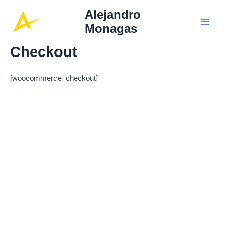
Ir
Main
Alejandro
al
Monagas
Men
contenido
Checkout
[woocommerce_checkout]